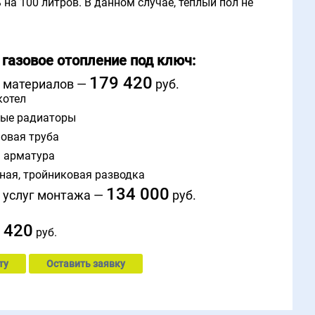
 на 100 литров. В данном случае, теплый пол не
 газовое отопление под ключ:
179 420
 материалов —
руб.
котел
ые радиаторы
овая труба
 арматура
ная, тройниковая разводка
134 000
 услуг монтажа —
руб.
 420
руб.
ту
Оставить заявку