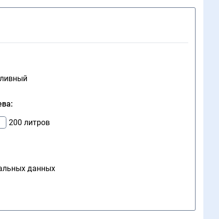
пливный
ева:
200 литров
нальных данных