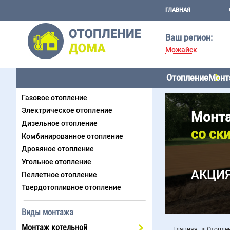
ГЛАВНАЯ
Ваш регион:
Можайск
Отопление
Монт
Виды отопления
Газовое отопление
Электрическое отопление
Монта
Дизельное отопление
со ск
Комбинированное отопление
Дровяное отопление
Угольное отопление
АКЦИЯ
Пеллетное отопление
Твердотопливное отопление
Виды монтажа
Монтаж котельной
Главная
Отоплен