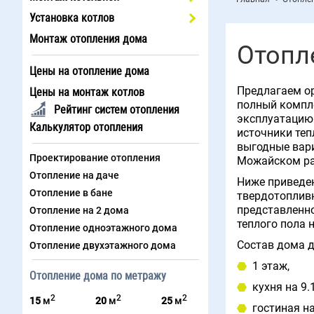
Установка котлов
Монтаж отопления дома
Отопл
Цены на отопление дома
Предлагаем ор
Цены на монтаж котлов
полный компле
Рейтинг систем отопления
эксплуатацию 
Калькулятор отопления
источники теп
выгодные вар
Проектирование отопления
Можайском ра
Отопление на даче
Ниже приведен
Отопление в бане
твердотопливн
представленно
Отопление на 2 дома
теплого пола 
Отопление одноэтажного дома
Состав дома д
Отопление двухэтажного дома
1 этаж,
Отопление дома по метражу
кухня на 9.
2
2
2
15
м
20
м
25
м
гостиная на