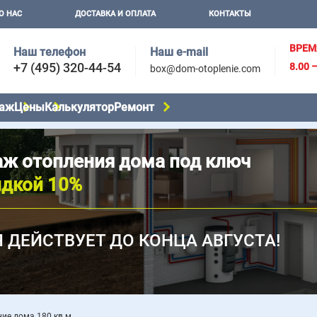
О НАС
ДОСТАВКА И ОПЛАТА
КОНТАКТЫ
ВРЕМ
Наш телефон
Наш e-mail
+7 (495) 320-44-54
8.00 
box@dom-otoplenie.com
аж
Цены
Калькулятор
Ремонт
ж отопления дома под ключ
идкой 10%
 ДЕЙСТВУЕТ ДО КОНЦА АВГУСТА!
ие дома 180 кв м