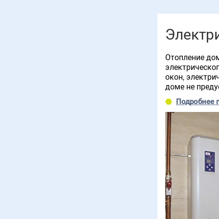
Электр
Отопление дом
электрическог
окон, электри
доме не преду
Подробнее 