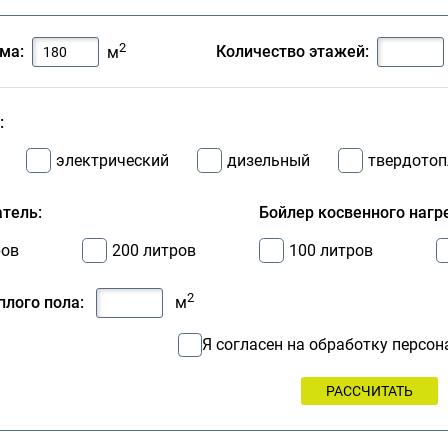
2
ма:
Количество этажей:
м
:
электрический
дизельный
твердото
тель:
Бойлер косвенного нагр
ров
200 литров
100 литров
2
лого пола:
м
Я согласен на обработку персо