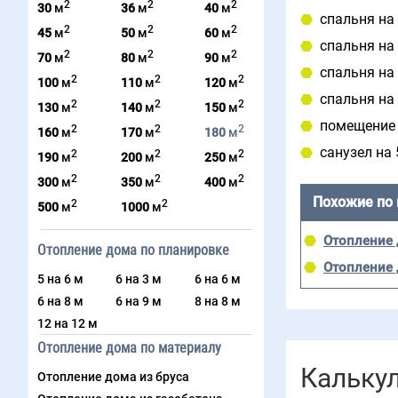
2
2
2
30
м
36
м
40
м
спальня на 
2
2
2
45
м
50
м
60
м
спальня на 
2
2
2
70
м
80
м
90
м
спальня на 
2
2
2
100
м
110
м
120
м
спальня на 
2
2
2
130
м
140
м
150
м
помещение н
2
2
2
160
м
170
м
180
м
санузел на 
2
2
2
190
м
200
м
250
м
2
2
2
300
м
350
м
400
м
Похожие по
2
2
500
м
1000
м
Отопление 
Отопление дома по планировке
Отопление 
5 на 6 м
6 на 3 м
6 на 6 м
6 на 8 м
6 на 9 м
8 на 8 м
12 на 12 м
Отопление дома по материалу
Кальку
Отопление дома из бруса