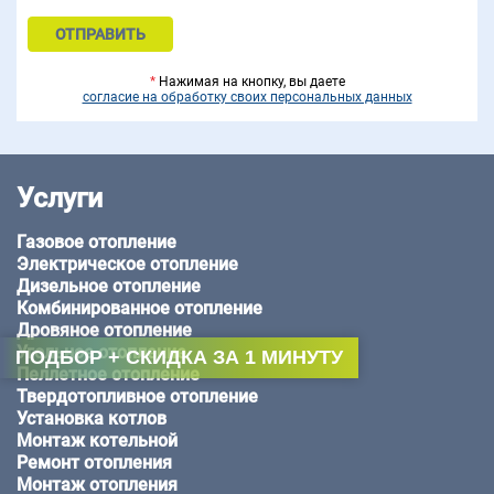
*
Нажимая на кнопку, вы даете
согласие на обработку своих персональных данных
Услуги
Газовое отопление
Электрическое отопление
Дизельное отопление
Комбинированное отопление
Дровяное отопление
Угольное отопление
ПОДБОР + СКИДКА ЗА 1 МИНУТУ
Пеллетное отопление
Твердотопливное отопление
Установка котлов
Монтаж котельной
Ремонт отопления
Монтаж отопления